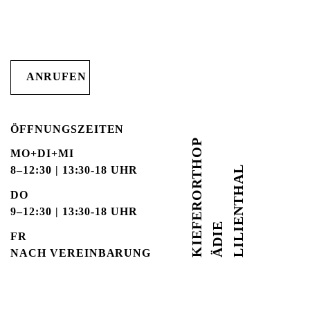
ANRUFEN
ÖFFNUNGSZEITEN
K
I
E
E
R
O
R
T
H
O
P
Ä
D
I
MO+DI+MI
LILIENTHAL
8–12:30 | 13:30-18 UHR
DO
9–12:30 | 13:30-18 UHR
F
E
FR
NACH VEREINBARUNG