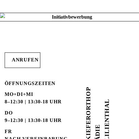
ANRUFEN
ÖFFNUNGSZEITEN
K
I
E
E
R
O
R
T
H
O
P
Ä
D
I
MO+DI+MI
LILIENTHAL
8–12:30 | 13:30-18 UHR
DO
9–12:30 | 13:30-18 UHR
F
E
FR
NACH VEREINBARUNG